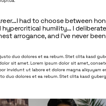
oluptua.
career…I had to choose between ho
hypercritical humility… I deliberate
est arrogance, and I’ve never been
justo duo dolores et ea rebum. Stet clita kasd gub
lor sit amet. Lorem ipsum dolor sit amet, consetet
 invidunt ut labore et dolore magna aliquyam era
to duo dolores et ea rebum. Stet clita kasd guber