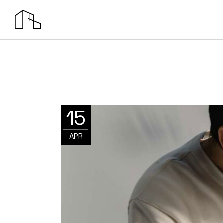
15
APR