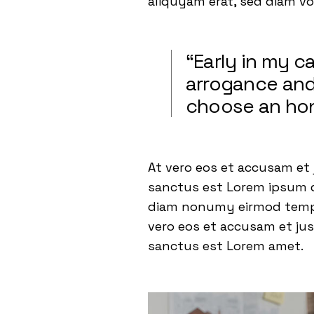
aliquyam erat, sed diam v
“Early in my 
arrogance and 
choose an hon
At vero eos et accusam et 
sanctus est Lorem ipsum do
diam nonumy eirmod tempor
vero eos et accusam et jus
sanctus est Lorem amet.