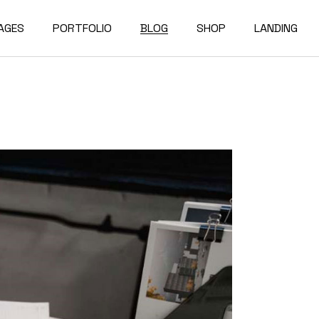
AGES
PORTFOLIO
BLOG
SHOP
LANDING
bout Us
Compact List
Shop List
e Studio
ur Services
Right Sidebar
Shop Single
on Home
ur Team
Left Sidebar
Shop Layouts
e Bureau
ur Partners
No Sidebar
Shop Pages
owcase
esume
Post Types
erials
AQ
e Dark
ontact Us
rojects
et In Touch
 Showcase
04 Error