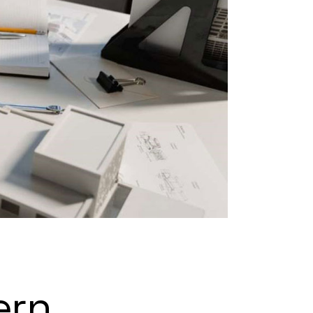
nimal
Portfolio
Showcase
ern