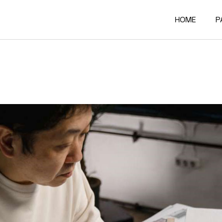
HOME
P
Main Home
A
Architectur
O
Constructi
O
Architectur
O
Project Sh
R
Building Mat
F
Architectur
C
Accordion P
G
Interactive
4