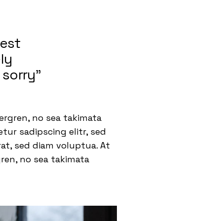
nest
ly
 sorry”
ergren, no sea takimata
ur sadipscing elitr, sed
t, sed diam voluptua. At
gren, no sea takimata