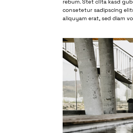
rebum. Stet clita kasd gu
consetetur sadipscing eli
aliquyam erat, sed diam vo