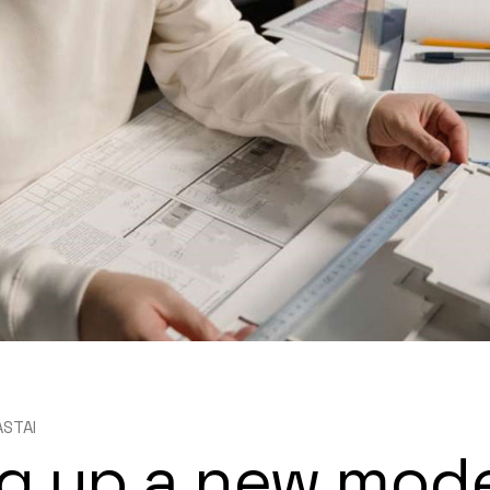
Portfolio Mi
Interactive 
Horizontal 
ASTAI
g up a new mod