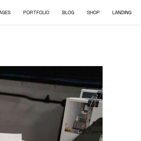
AGES
PORTFOLIO
BLOG
SHOP
LANDING
bout Us
Compact List
Shop List
e Studio
ur Services
Right Sidebar
Shop Single
on Home
ur Team
Left Sidebar
Shop Layouts
e Bureau
ur Partners
No Sidebar
Shop Pages
owcase
esume
Post Types
erials
AQ
e Dark
ontact Us
rojects
et In Touch
 Showcase
04 Error