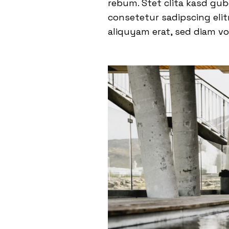
rebum. Stet clita kasd gu
consetetur sadipscing eli
aliquyam erat, sed diam vo