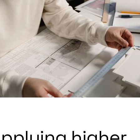
Portfolio Mi
Interactive 
Horizontal 
pplying higher