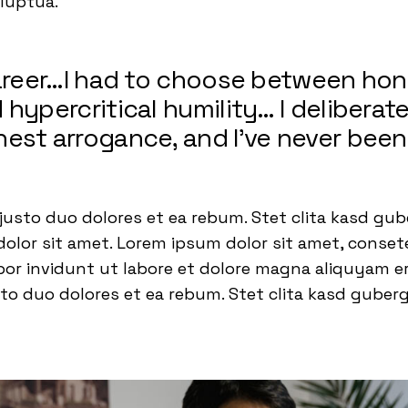
oluptua.
career…I had to choose between ho
hypercritical humility… I deliberate
est arrogance, and I’ve never been
justo duo dolores et ea rebum. Stet clita kasd gub
lor sit amet. Lorem ipsum dolor sit amet, consetet
 invidunt ut labore et dolore magna aliquyam era
to duo dolores et ea rebum. Stet clita kasd guber