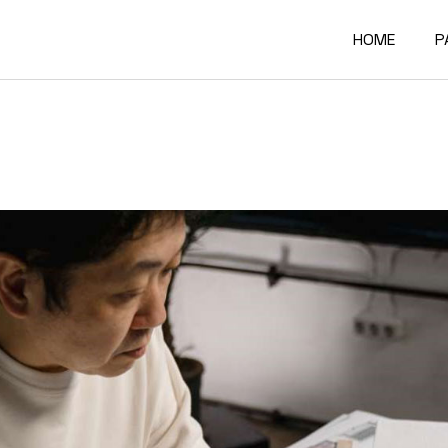
HOME
P
Main Home
A
Architectur
O
Constructi
O
Architectur
O
Project Sh
R
Building Mat
F
Architectur
C
Accordion P
G
Interactive
4