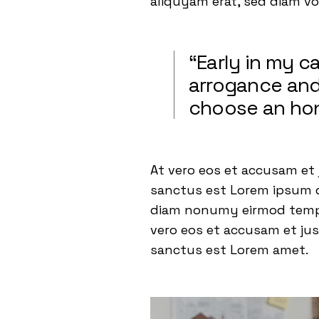
aliquyam erat, sed diam v
“Early in my 
arrogance and 
choose an hon
At vero eos et accusam et 
sanctus est Lorem ipsum do
diam nonumy eirmod tempor
vero eos et accusam et jus
sanctus est Lorem amet.