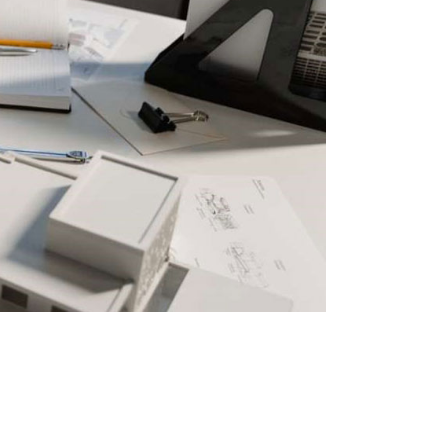
nimal
Portfolio
Showcase