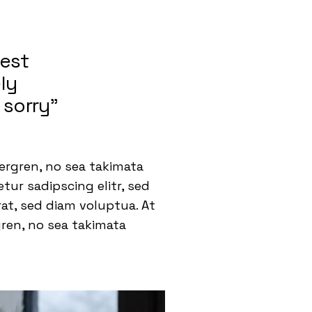
nest
ly
 sorry”
ergren, no sea takimata
ur sadipscing elitr, sed
t, sed diam voluptua. At
gren, no sea takimata