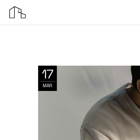
17
MAR